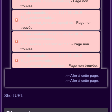
adm_seance_conscmn:delibprj
- Page non
trouvée.
be:wbr:cmntubize:meet:2024-06-10t19-
30_gcmnbewbrtubize-
adm_seance_conscmn:apostilles
- Page non
trouvée.
be:wbr:cmntubize:meet:2024-06-10t19-
30_gcmnbewbrtubize-
adm_seance_conscmn:argmap
- Page non
trouvée.
be:wbr:cmntubize:meet:2024-06-10t19-
30_gcmnbewbrtubize-
adm_seance_conscmn:bpm
- Page non trouvée.
>> Aller à cette page.
>> Aller à cette page.
Short URL