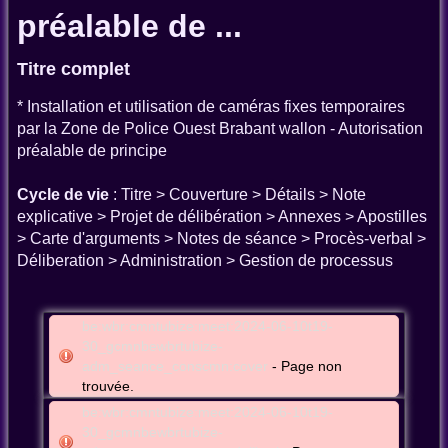
préalable de ...
Titre complet
* Installation et utilisation de caméras fixes temporaires
par la Zone de Police Ouest Brabant wallon - Autorisation
préalable de principe
Cycle de vie
: Titre > Couverture > Détails > Note
explicative > Projet de délibération > Annexes > Apostilles
> Carte d'arguments > Notes de séance > Procès-verbal >
Déliberation > Administration > Gestion de processus
be:wbr:cmntubize:meet:2024-06-10t19-
30_gcmnbewbrtubize-
adm_seance_conscmn:cover
- Page non
trouvée.
be:wbr:cmntubize:meet:2024-06-10t19-
30_gcmnbewbrtubize-