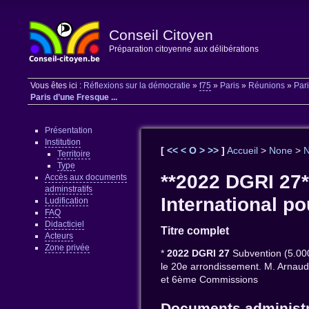
Conseil Citoyen
Préparation citoyenne aux délibérations
Vous êtes ici :
Réflexions sur la démocratie
»
f75
»
Paris
»
Réunions
»
Pari
Paris d’une Fresque ...
Présentation
Institution
[
<<
<
O
>
>>
]
Accueil
>
None
>
Territoire
Type
**2022 DGRI 27*
Accès aux documents
adminstratifs
International po
Ludification
FAQ
Didacticiel
Titre complet
Acteurs
Zone privée
*
2022 DGRI 27
Subvention (5.000
le 20e arrondissement. M. Arn
et 6ème Commissions
Documents administr