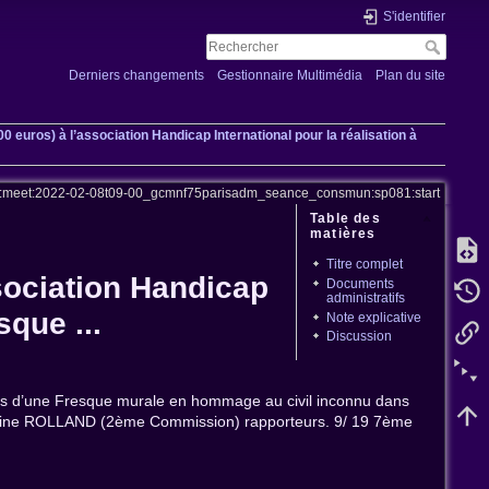
S'identifier
Derniers changements
Gestionnaire Multimédia
Plan du site
 euros) à l’association Handicap International pour la réalisation à
s:meet:2022-02-08t09-00_gcmnf75parisadm_seance_consmun:sp081:start
Table des
matières
Titre complet
sociation Handicap
Documents
administratifs
sque ...
Note explicative
Discussion
Paris d’une Fresque murale en hommage au civil inconnu dans
ine ROLLAND (2ème Commission) rapporteurs. 9/ 19 7ème