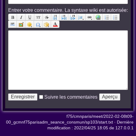
Entrer votre commentaire. La syntaxe wiki est autorisée:
Suivre les commentaires
f75/cmnparis/meet/2022-02-08t09-
00_gcmnf75parisadm_seance_consmun/sp103/start.txt
· Dernière
modification :
2022/04/25 18:05
de
127.0.0.1