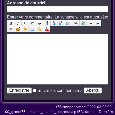
Adresse de courriel:
Entrer votre commentaire. La syntaxe wiki est autorisée:
Suivre les commentaires
f75/cmnparis/meet/2022-02-08t09-
00_gcmnf75parisadm_seance_consmun/sp162/start.txt
· Dernière