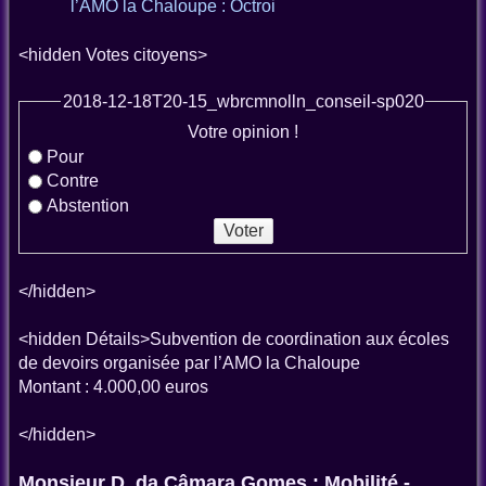
l’AMO la Chaloupe : Octroi
<hidden Votes citoyens>
2018-12-18T20-15_wbrcmnolln_conseil-sp020
Votre opinion !
Pour
Contre
Abstention
</hidden>
<hidden Détails>Subvention de coordination aux écoles
de devoirs organisée par l’AMO la Chaloupe
Montant : 4.000,00 euros
</hidden>
Monsieur D. da Câmara Gomes : Mobilité -