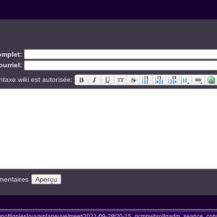
mplet:
urriel:
ntaxe wiki est autorisée:
mentaires
nottignieslouvainlaneuve/meet/2021-09-28t20-15_gcmnwbrollnadm_seance_consc