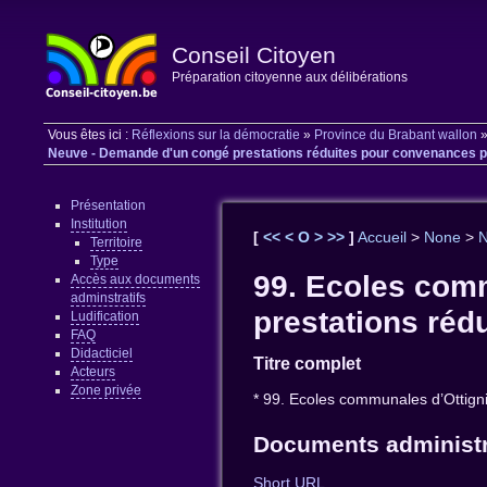
Conseil Citoyen
Préparation citoyenne aux délibérations
Vous êtes ici :
Réflexions sur la démocratie
»
Province du Brabant wallon
Neuve - Demande d'un congé prestations réduites pour convenances per
Présentation
Institution
[
<<
<
O
>
>>
]
Accueil
>
None
>
Territoire
Type
99. Ecoles com
Accès aux documents
adminstratifs
prestations réd
Ludification
FAQ
Didacticiel
Titre complet
Acteurs
Zone privée
* 99. Ecoles communales d’Ottign
Documents administr
Short URL