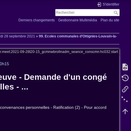
S'identifier
Derniers changements
Gestionnaire Multimédia
Plan du site
di 28 septembre 2021
»
99. Ecoles communales d’Ottignies-Louvain-la-
ve:meet:2021-09-28t20-15_gcmnwbrollnadm_seance_conscmn:hc032:start
20h15
Neuve - Demande d'un congé
es - ...
onvenances personnelles - Ratification (2) - Pour accord