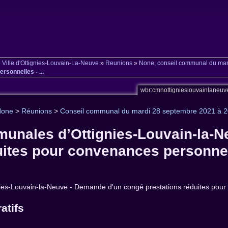
»
Ville d'Ottignies-Louvain-La-Neuve
»
Reunions
»
None, conseil communal du mar
sonnelles - ...
wbr:cmnottignieslouvainlaneu
None
>
Réunions
>
Conseil communal du mardi 28 septembre 2021 à 
munales d’Ottignies-Louvain-la-
uites pour convenances personnell
ies-Louvain-la-Neuve - Demande d'un congé prestations réduites pour c
atifs