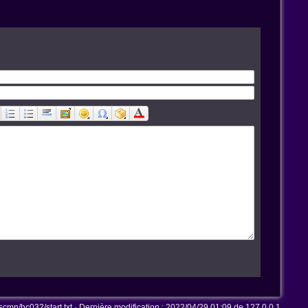
mn/hc032/start.txt
· Dernière modification :
2022/04/29 01:09
de
127.0.0.1