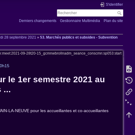
S'identifier
Derniers changements
Gestionnaire Multimédia
Plan du site
di 28 septembre 2021
»
53. Marchés publics et subsides - Subvention
ve:meet:2021-09-28t20-15_gcmnwbrollnadm_seance_conscmn:sp053:start
20h15
ur le 1er semestre 2021 au
...
IN-LA-NEUVE pour les accueillantes et co-accueillantes