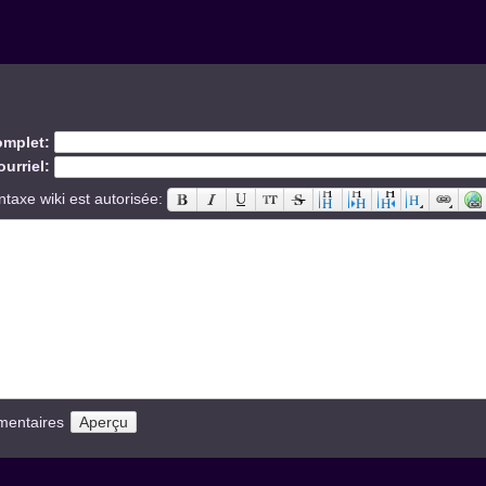
mplet:
urriel:
ntaxe wiki est autorisée:
mentaires