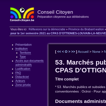
Conseil Citoyen
Préparation citoyenne aux délibérations
Vous êtes ici :
Réflexions sur la démocratie
»
Province du Brabant wallon
pour le 1er semestre 2021 au CPAS D’OTTIGNIES-LOUVAIN-LA-NEUVE po
Présentation
Institution
[
<<
<
O
>
>>
]
Accueil
>
None
>
Territoire
Type
53. Marchés pub
Accès aux documents
adminstratifs
CPAS D’OTTIGNI
Ludification
FAQ
Didacticiel
Titre complet
Acteurs
Zone privée
* 53. Marchés publics et subsid
conventionnées : Octroi - Pour ap
Documents administr