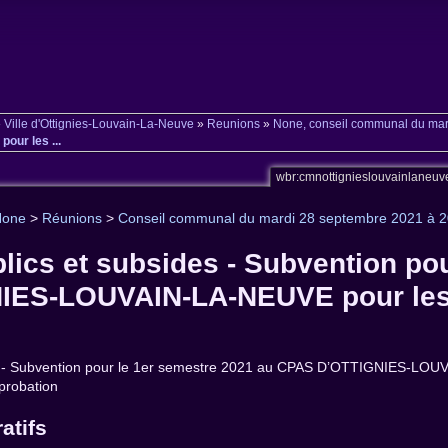
»
Ville d'Ottignies-Louvain-La-Neuve
»
Reunions
»
None, conseil communal du mar
ur les ...
wbr:cmnottignieslouvainlaneu
None
>
Réunions
>
Conseil communal du mardi 28 septembre 2021 à 
lics et subsides - Subvention po
ES-LOUVAIN-LA-NEUVE pour les 
es - Subvention pour le 1er semestre 2021 au CPAS D’OTTIGNIES-LOUVA
probation
atifs