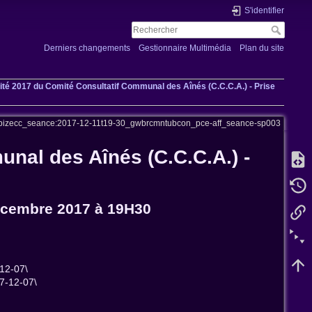
S'identifier
Derniers changements
Gestionnaire Multimédia
Plan du site
ité 2017 du Comité Consultatif Communal des Aînés (C.C.C.A.) - Prise
ubizecc_seance:2017-12-11t19-30_gwbrcmntubcon_pce-aff_seance-sp003
unal des Aînés (C.C.C.A.) -
écembre 2017 à 19H30
12-07\
7-12-07\