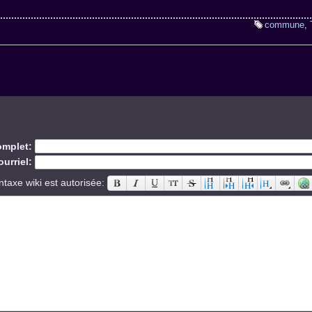
commune
,
mplet:
urriel:
ntaxe wiki est autorisée: