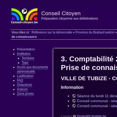
Conseil Citoyen
Préparation citoyenne aux délibérations
Vous êtes ici :
Réflexions sur la démocratie
»
Province du Brabant wallon
de connaissance
Présentation
Institution
3. Comptabilité
Territoire
Type
Prise de conna
Accès aux documents
adminstratifs
Ludification
VILLE DE TUBIZE - 
FAQ
Didacticiel
Information
Acteurs
Zone privée
Séance du lundi 11 déc
Conseil communal - séa
Conseil communal - séa
Contact
Pirate@P-Installe.be