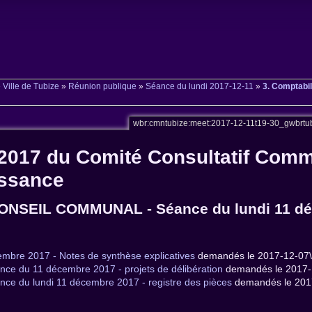
»
Ville de Tubize
»
Réunion publique
»
Séance du lundi 2017-12-11
»
3. Comptabil
wbr:cmntubize:meet:2017-12-11t19-30_gwbrt
 2017 du Comité Consultatif Comm
issance
CONSEIL COMMUNAL - Séance du lundi 11 d
embre 2017 - Notes de synthèse explicatives
demandés le 2017-12-07\
nce du 11 décembre 2017 - projets de délibération
demandés le 2017-
nce du lundi 11 décembre 2017 - registre des pièces
demandés le 201