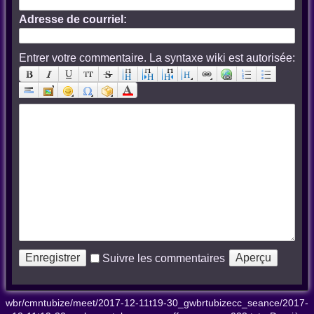
Adresse de courriel:
Entrer votre commentaire. La syntaxe wiki est autorisée:
Suivre les commentaires
wbr/cmntubize/meet/2017-12-11t19-30_gwbrtubizecc_seance/2017-