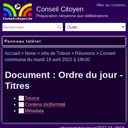
Aller au contenu
Conseil Citoyen
Préparation citoyenne aux délibérations
Panneau latéral
Accueil
>
None
>
ville de Tubize
>
Réunions
>
Conseil
communal du mardi 19 avril 2022 à 19h30
Document : Ordre du jour -
Titres
Source
Contenu (re)formaté
Metadata
wbr/cmntubize/meet/2022-04-19t19-