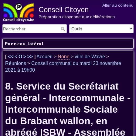
Aller au contenu
Conseil Citoyen
Préparation citoyenne aux délibérations
Panneau latéral
[
<<
<
O
>
>>
]
Accueil
>
None
>
ville de Wavre
>
Réunions
>
Conseil communal du mardi 23 novembre
2021 à 19h00
8. Service du Secrétariat
général - Intercommunale -
Intercommunale Sociale
du Brabant wallon, en
abrégé ISBW - Assemblée