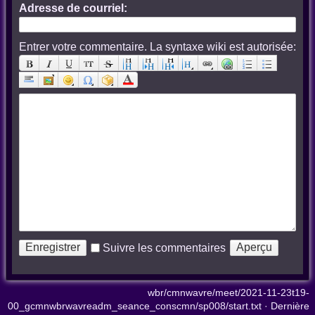
Adresse de courriel:
Entrer votre commentaire. La syntaxe wiki est autorisée:
Suivre les commentaires
wbr/cmnwavre/meet/2021-11-23t19-
00_gcmnwbrwavreadm_seance_conscmn/sp008/start.txt
· Dernière