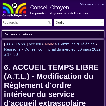
Aller au contenu
Conseil Citoyen
Préparation citoyenne aux délibérations
Panneau latéral
[
<<
<
O
>
>>
]
Accueil
>
None
>
Commune d'Hélécine
>
Réunions
>
Conseil communal du mercredi 16 mars 2022
à 17h30
6. ACCUEIL TEMPS LIBRE
(A.T.L.) - Modification du
Règlement d'ordre
intérieur du service
d'accueil extrascolaire