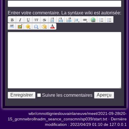
Entrer votre commentaire. La syntaxe wiki est autorisée:
Suivre les commentaires
wbr/cmnottignieslouvainlaneuve/meet/2021-09-28t20-
15_gcmnwbrollnadm_seance_conscmn/sp039/start.txt
· Dernière
modification :
2022/04/29 01:10
de
127.0.0.1