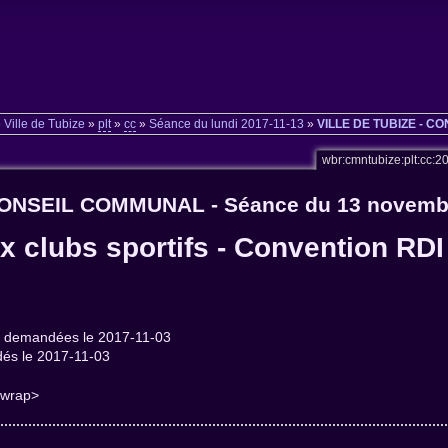
»
Ville de Tubize
»
plt
»
cc
»
Séance du lundi 2017-11-13
»
VILLE DE TUBIZE - C
wbr:cmntubize:plt:cc:
CONSEIL COMMUNAL - Séance du 13 novembr
 clubs sportifs - Convention RDI 
demandées le 2017-11-03
s le 2017-11-03
/wrap>