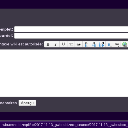
mplet:
urriel:
ntaxe wiki est autorisée:
mentaires
wbr/cmntubize/plt/cc/2017-11-13_gwbrtubizecc_seance/2017-11-13_gwbrtubcc_a