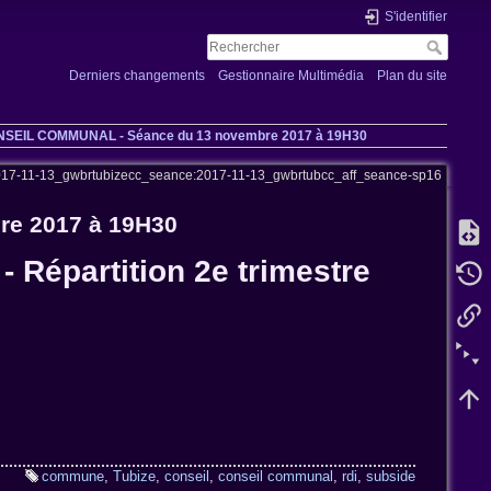
S'identifier
Derniers changements
Gestionnaire Multimédia
Plan du site
ONSEIL COMMUNAL - Séance du 13 novembre 2017 à 19H30
2017-11-13_gwbrtubizecc_seance:2017-11-13_gwbrtubcc_aff_seance-sp16
e 2017 à 19H30
- Répartition 2e trimestre
commune
,
Tubize
,
conseil
,
conseil communal
,
rdi
,
subside